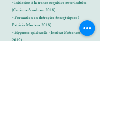
- initiation à la transe cognitive auto-induite
(Corinne Sombrun 2018)
- Formation en thérapies énergétiques (
Patricia Mertens 2018)
- Hypnose spirituelle (Institut Présences
2019)
- bio énergéticienne/ antenne de Lécher
(2021)
- Hypnothérapeute certifiée
(2020-2021)
et
membre de la National Guilde of Hypnotists
- EFT (2021)
- MOB thérapie par les Mouvements
Oculaires (Lee Pascoe 2022)
- Hypnose de la Vie entre les vies (2021)
- Reiki Usui et Karuna (2022)
- Hypnose et Cancer (Evelyne Josse 2022)
- Hypnose et trauma (2023)