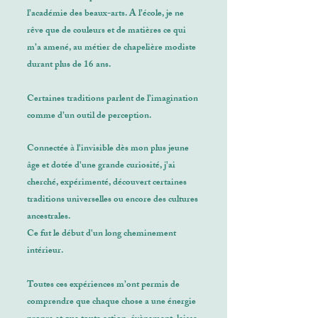
l’académie des beaux-arts. A l’école, je ne
rêve que de couleurs et de matières ce qui
m’a amené, au métier de chapelière modiste
durant plus de 16 ans.
Certaines traditions parlent de l’imagination
comme d’un outil de perception.
Connectée à l'invisible dès mon plus jeune
âge et dotée d'une grande curiosité, j'ai
cherché, expérimenté, découvert certaines
traditions universelles ou encore des cultures
ancestrales.
Ce fut le début d'un long cheminement
intérieur.
Toutes ces expériences m’ont permis de
comprendre que chaque chose a une énergie